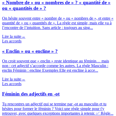
« Nombre de » ou « nombres de » ? « quantité de »
ou « quantités de » ?
On hésite souvent entre « nombre de » ou « nombres de », et entre «
quantité de » ou « quantités de ». La règle est simple, mais elle va à
l’encontre de l’intuition. Sans article : toujours au sing...
Lire la suite
→
Les accords
« Enclin » ou « encline » ?
On croit souvent que « enclin » reste identique au féminin… mais
non : cet adjectif s’accorde comme les autres. La règle Masculin :
enclin Féminin : encline Exemples Elle est encline à acce...
Lire la suite
→
Les accords
Féminin des adjectifs en -ot
Tu rencontres un adjectif qui se termine par -ot au masculin et tu
hésites pour former le féminin ? Voici une règle simple pour t'y
retrouver, avec quelques exceptions importantes à retenir. ✅ Règle...