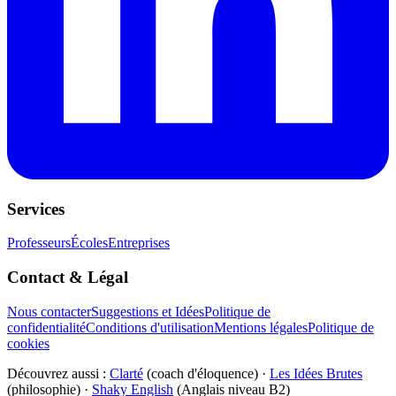
Services
Professeurs
Écoles
Entreprises
Contact & Légal
Nous contacter
Suggestions et Idées
Politique de
confidentialité
Conditions d'utilisation
Mentions légales
Politique de
cookies
Découvrez aussi :
Clarté
(coach d'éloquence) ·
Les Idées Brutes
(philosophie) ·
Shaky English
(Anglais niveau B2)