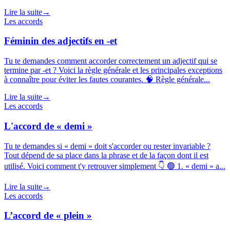
Lire la suite
→
Les accords
Féminin des adjectifs en -et
Tu te demandes comment accorder correctement un adjectif qui se
termine par -et ? Voici la règle générale et les principales exceptions
à connaître pour éviter les fautes courantes. 🧠 Règle générale...
Lire la suite
→
Les accords
L'accord de « demi »
Tu te demandes si « demi » doit s'accorder ou rester invariable ?
Tout dépend de sa place dans la phrase et de la façon dont il est
utilisé. Voici comment t'y retrouver simplement 👇 🟢 1. « demi » a...
Lire la suite
→
Les accords
L’accord de « plein »