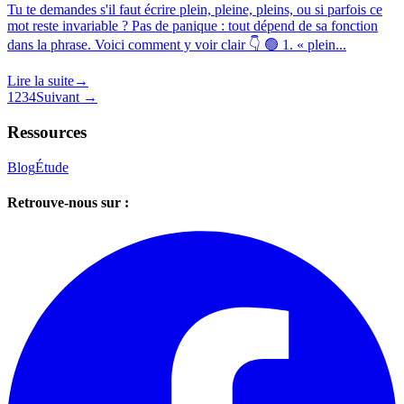
Tu te demandes s'il faut écrire plein, pleine, pleins, ou si parfois ce
mot reste invariable ? Pas de panique : tout dépend de sa fonction
dans la phrase. Voici comment y voir clair 👇 🟢 1. « plein...
Lire la suite
→
1
2
3
4
Suivant →
Ressources
Blog
Étude
Retrouve-nous sur :