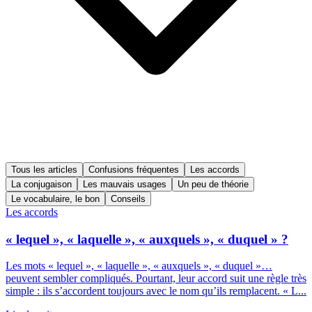
Tous les articles
Confusions fréquentes
Les accords
La conjugaison
Les mauvais usages
Un peu de théorie
Le vocabulaire, le bon
Conseils
Les accords
« lequel », « laquelle », « auxquels », « duquel » ?
Les mots « lequel », « laquelle », « auxquels », « duquel »…
peuvent sembler compliqués. Pourtant, leur accord suit une règle très
simple : ils s’accordent toujours avec le nom qu’ils remplacent. « L...