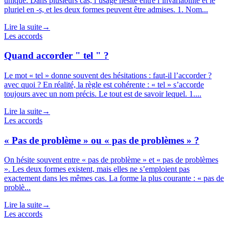
unique. Dans plusieurs cas, l’usage hésite entre l’invariabilité et le
pluriel en -s, et les deux formes peuvent être admises. 1. Nom...
Lire la suite
→
Les accords
Quand accorder " tel " ?
Le mot « tel » donne souvent des hésitations : faut-il l’accorder ?
avec quoi ? En réalité, la règle est cohérente : « tel » s’accorde
toujours avec un nom précis. Le tout est de savoir lequel. 1....
Lire la suite
→
Les accords
« Pas de problème » ou « pas de problèmes » ?
On hésite souvent entre « pas de problème » et « pas de problèmes
». Les deux formes existent, mais elles ne s’emploient pas
exactement dans les mêmes cas. La forme la plus courante : « pas de
problè...
Lire la suite
→
Les accords