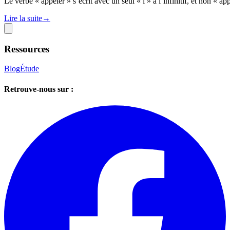
Le verbe « appeler » s’écrit avec un seul « l » à l’infinitif, et non « 
Lire la suite
→
Ressources
Blog
Étude
Retrouve-nous sur :