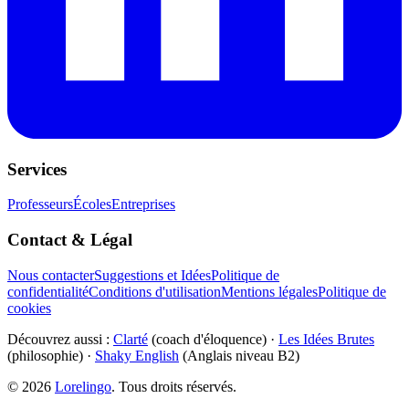
Services
Professeurs
Écoles
Entreprises
Contact & Légal
Nous contacter
Suggestions et Idées
Politique de
confidentialité
Conditions d'utilisation
Mentions légales
Politique de
cookies
Découvrez aussi :
Clarté
(coach d'éloquence) ·
Les Idées Brutes
(philosophie) ·
Shaky English
(Anglais niveau B2)
©
2026
Lorelingo
. Tous droits réservés.