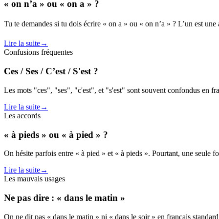
« on n’a » ou « on a » ?
Tu te demandes si tu dois écrire « on a » ou « on n’a » ? L’un est une
Lire la suite
→
Confusions fréquentes
Ces / Ses / C’est / S'est ?
Les mots "ces", "ses", "c'est", et "s'est" sont souvent confondus en f
Lire la suite
→
Les accords
« à pieds » ou « à pied » ?
On hésite parfois entre « à pied » et « à pieds ». Pourtant, une seule f
Lire la suite
→
Les mauvais usages
Ne pas dire : « dans le matin »
On ne dit pas « dans le matin » ni « dans le soir » en français standard