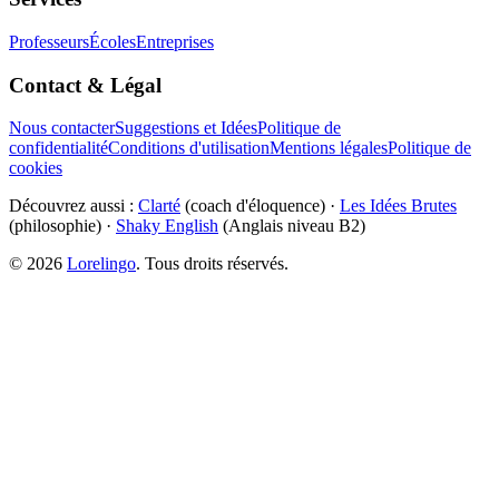
Professeurs
Écoles
Entreprises
Contact & Légal
Nous contacter
Suggestions et Idées
Politique de
confidentialité
Conditions d'utilisation
Mentions légales
Politique de
cookies
Découvrez aussi :
Clarté
(coach d'éloquence) ·
Les Idées Brutes
(philosophie) ·
Shaky English
(Anglais niveau B2)
©
2026
Lorelingo
. Tous droits réservés.