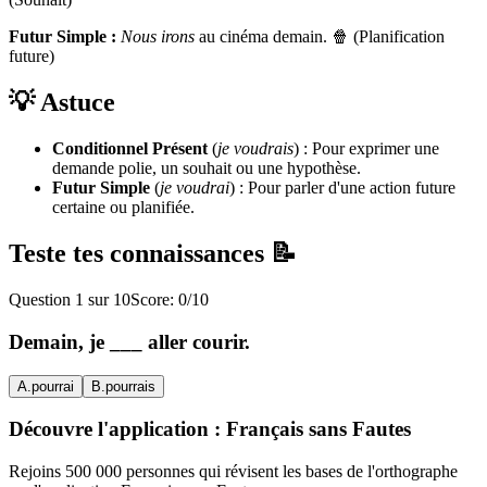
Futur Simple :
Nous irons
au cinéma demain. 🍿 (Planification
future)
💡 Astuce
Conditionnel Présent
(
je voudrais
) : Pour exprimer une
demande polie, un souhait ou une hypothèse.
Futur Simple
(
je voudrai
) : Pour parler d'une action future
certaine ou planifiée.
Teste tes connaissances 📝
Question
1
sur
10
Score:
0
/
10
Demain, je ___ aller courir.
A
.
pourrai
B
.
pourrais
Découvre l'application : Français sans Fautes
Rejoins 500 000 personnes qui révisent les bases de l'orthographe