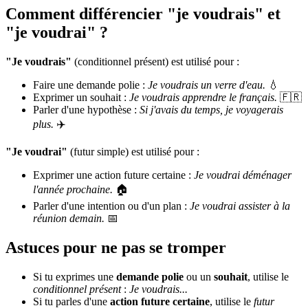
Comment différencier "je voudrais" et
"je voudrai" ?
"Je voudrais"
(conditionnel présent) est utilisé pour :
Faire une demande polie :
Je voudrais un verre d'eau.
💧
Exprimer un souhait :
Je voudrais apprendre le français.
🇫🇷
Parler d'une hypothèse :
Si j'avais du temps, je voyagerais
plus.
✈️
"Je voudrai"
(futur simple) est utilisé pour :
Exprimer une action future certaine :
Je voudrai déménager
l'année prochaine.
🏠
Parler d'une intention ou d'un plan :
Je voudrai assister à la
réunion demain.
📅
Astuces pour ne pas se tromper
Si tu exprimes une
demande polie
ou un
souhait
, utilise le
conditionnel présent
:
Je voudrais...
Si tu parles d'une
action future certaine
, utilise le
futur