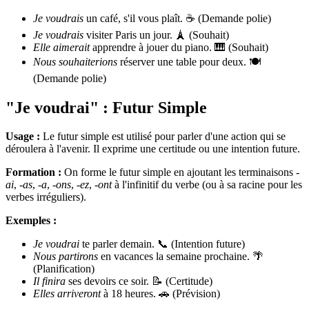
Je voudrais
un café, s'il vous plaît. ☕ (Demande polie)
Je voudrais
visiter Paris un jour. 🗼 (Souhait)
Elle aimerait
apprendre à jouer du piano. 🎹 (Souhait)
Nous souhaiterions
réserver une table pour deux. 🍽️
(Demande polie)
"Je voudrai" : Futur Simple
Usage :
Le futur simple est utilisé pour parler d'une action qui se
déroulera à l'avenir. Il exprime une certitude ou une intention future.
Formation :
On forme le futur simple en ajoutant les terminaisons
-
ai
,
-as
,
-a
,
-ons
,
-ez
,
-ont
à l'infinitif du verbe (ou à sa racine pour les
verbes irréguliers).
Exemples :
Je voudrai
te parler demain. 📞 (Intention future)
Nous partirons
en vacances la semaine prochaine. 🌴
(Planification)
Il finira
ses devoirs ce soir. 📝 (Certitude)
Elles arriveront
à 18 heures. 🚗 (Prévision)