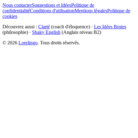
Nous contacter
Suggestions et Idées
Politique de
confidentialité
Conditions d'utilisation
Mentions légales
Politique de
cookies
Découvrez aussi :
Clarté
(coach d'éloquence) ·
Les Idées Brutes
(philosophie) ·
Shaky English
(Anglais niveau B2)
©
2026
Lorelingo
. Tous droits réservés.