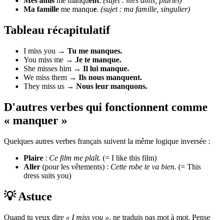
Mes amis
me manqu
ent
.
(sujet : mes amis, pluriel)
Ma famille
me manqu
e
.
(sujet : ma famille, singulier)
Tableau récapitulatif
I miss you →
Tu me manques.
You miss me →
Je te manque.
She misses him →
Il lui manque.
We miss them →
Ils nous manquent.
They miss us →
Nous leur manquons.
D'autres verbes qui fonctionnent comme
« manquer »
Quelques autres verbes français suivent la même logique inversée :
Plaire
:
Ce film me plaît.
(= I like this film)
Aller
(pour les vêtements) :
Cette robe te va bien.
(= This
dress suits you)
💡 Astuce
Quand tu veux dire
« I miss you »
, ne traduis pas mot à mot. Pense