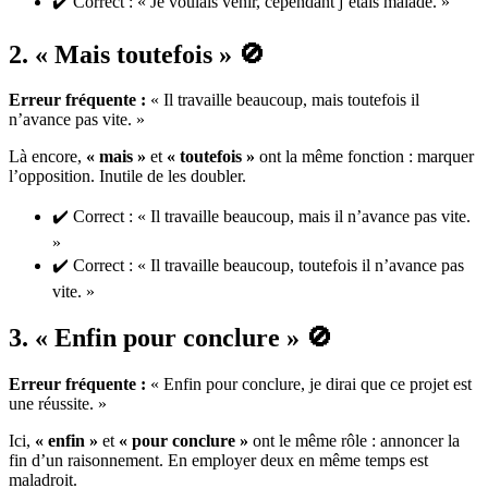
✔️ Correct : « Je voulais venir, cependant j’étais malade. »
2. « Mais toutefois » 🚫
Erreur fréquente :
« Il travaille beaucoup, mais toutefois il
n’avance pas vite. »
Là encore,
« mais »
et
« toutefois »
ont la même fonction : marquer
l’opposition. Inutile de les doubler.
✔️ Correct : « Il travaille beaucoup, mais il n’avance pas vite.
»
✔️ Correct : « Il travaille beaucoup, toutefois il n’avance pas
vite. »
3. « Enfin pour conclure » 🚫
Erreur fréquente :
« Enfin pour conclure, je dirai que ce projet est
une réussite. »
Ici,
« enfin »
et
« pour conclure »
ont le même rôle : annoncer la
fin d’un raisonnement. En employer deux en même temps est
maladroit.