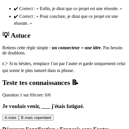
✔️ Correct : « Enfin, je dirai que ce projet est une réussite. »
✔️ Correct : « Pour conclure, je dirai que ce projet est une
réussite. »
💡 Astuce
Retiens cette règle simple :
un connecteur = une idée
. Pas besoin
de doublons.
👉 Si tu hésites, remplace l’un par l’autre et garde uniquement celui
qui sonne le plus naturel dans ta phrase.
Teste tes connaissances 📝
Question
1
sur
6
Score:
0
/
6
Je voulais venir, ___ j'étais fatigué.
A
.
mais
B
.
mais cependant