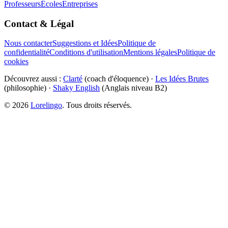
Professeurs
Écoles
Entreprises
Contact & Légal
Nous contacter
Suggestions et Idées
Politique de
confidentialité
Conditions d'utilisation
Mentions légales
Politique de
cookies
Découvrez aussi :
Clarté
(coach d'éloquence) ·
Les Idées Brutes
(philosophie) ·
Shaky English
(Anglais niveau B2)
©
2026
Lorelingo
. Tous droits réservés.