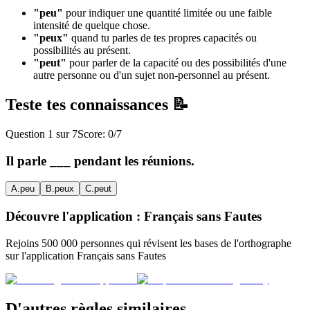
"peu"
pour indiquer une quantité limitée ou une faible
intensité de quelque chose.
"peux"
quand tu parles de tes propres capacités ou
possibilités au présent.
"peut"
pour parler de la capacité ou des possibilités d'une
autre personne ou d'un sujet non-personnel au présent.
Teste tes connaissances 📝
Question
1
sur
7
Score:
0
/
7
Il parle ___ pendant les réunions.
A
.
peu
B
.
peux
C
.
peut
Découvre l'application : Français sans Fautes
Rejoins 500 000 personnes qui révisent les bases de l'orthographe
sur l'application Français sans Fautes
D'autres règles similaires