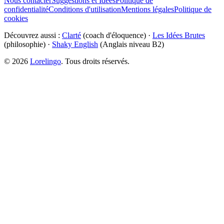
Nous contacter
Suggestions et Idées
Politique de
confidentialité
Conditions d'utilisation
Mentions légales
Politique de
cookies
Découvrez aussi :
Clarté
(coach d'éloquence) ·
Les Idées Brutes
(philosophie) ·
Shaky English
(Anglais niveau B2)
©
2026
Lorelingo
. Tous droits réservés.