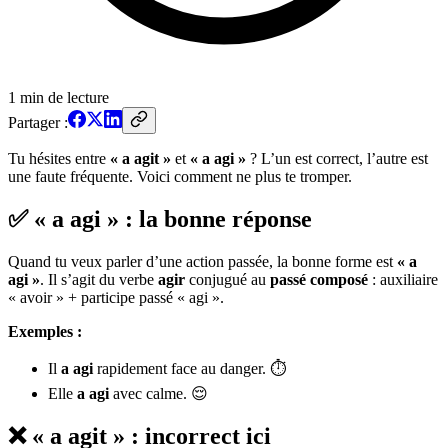
1
min de lecture
Partager :
Tu hésites entre
« a agit »
et
« a agi »
? L’un est correct, l’autre est
une faute fréquente. Voici comment ne plus te tromper.
✅ « a agi » : la bonne réponse
Quand tu veux parler d’une action passée, la bonne forme est
« a
agi »
. Il s’agit du verbe
agir
conjugué au
passé composé
: auxiliaire
« avoir » + participe passé « agi ».
Exemples :
Il
a agi
rapidement face au danger. ⏱️
Elle
a agi
avec calme. 😌
❌ « a agit » : incorrect ici