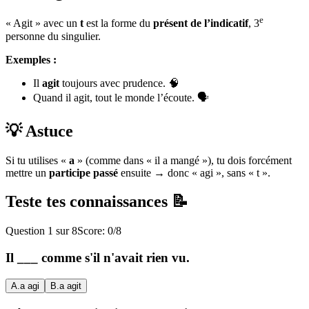
e
« Agit » avec un
t
est la forme du
présent de l’indicatif
, 3
personne du singulier.
Exemples :
Il
agit
toujours avec prudence. 🧠
Quand il agit, tout le monde l’écoute. 🗣️
💡 Astuce
Si tu utilises «
a
» (comme dans « il a mangé »), tu dois forcément
mettre un
participe passé
ensuite → donc « agi », sans « t ».
Teste tes connaissances 📝
Question
1
sur
8
Score:
0
/
8
Il ___ comme s'il n'avait rien vu.
A
.
a agi
B
.
a agit