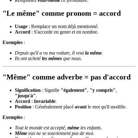
Remplissez
vous-même
ce formulaire.
"Le même" comme pronom = accord
Usage
: Remplace un nom déjà mentionné.
Accord
: S'accorde en genre et en nombre.
Exemples
:
Depuis qu'il a vu ma voiture, il veut
la même
.
Ils ont acheté
les mêmes
que nous.
"Même" comme adverbe = pas d'accord
Signification
: Signifie
"également"
,
"y compris"
,
"jusqu'à"
.
Accord
:
Invariable
.
Position
: Généralement placé
avant
le mot qu'il modifie.
Exemples
:
Tout le monde est accepté,
même
les enfants.
Même
eux ne se souviennent pas de moi.