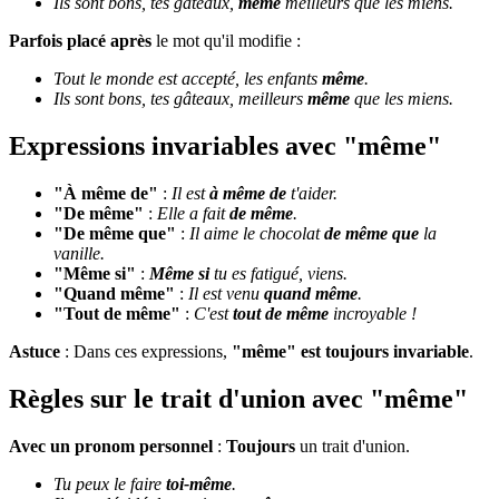
Ils sont bons, tes gâteaux,
même
meilleurs que les miens.
Parfois placé après
le mot qu'il modifie :
Tout le monde est accepté, les enfants
même
.
Ils sont bons, tes gâteaux, meilleurs
même
que les miens.
Expressions invariables avec "même"
"À même de"
:
Il est
à même de
t'aider.
"De même"
:
Elle a fait
de même
.
"De même que"
:
Il aime le chocolat
de même que
la
vanille.
"Même si"
:
Même si
tu es fatigué, viens.
"Quand même"
:
Il est venu
quand même
.
"Tout de même"
:
C'est
tout de même
incroyable !
Astuce
: Dans ces expressions,
"même" est toujours invariable
.
Règles sur le trait d'union avec "même"
Avec un pronom personnel
:
Toujours
un trait d'union.
Tu peux le faire
toi-même
.