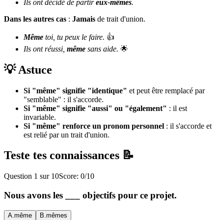
Ils ont décidé de partir
eux-mêmes
.
Dans les autres cas
:
Jamais
de trait d'union.
Même
toi, tu peux le faire.
👍
Ils ont réussi,
même
sans aide.
🌟
💡 Astuce
Si "même" signifie "identique"
et peut être remplacé par
"semblable" : il s'accorde.
Si "même" signifie "aussi" ou "également"
: il est
invariable.
Si "même" renforce un pronom personnel
: il s'accorde et
est relié par un trait d'union.
Teste tes connaissances 📝
Question
1
sur
10
Score:
0
/
10
Nous avons les ___ objectifs pour ce projet.
A
.
même
B
.
mêmes