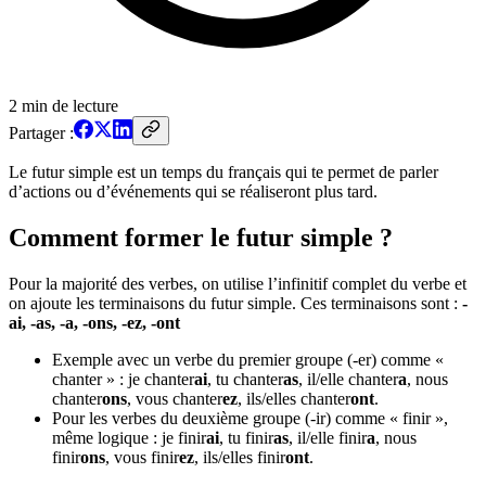
2
min de lecture
Partager :
Le futur simple est un temps du français qui te permet de parler
d’actions ou d’événements qui se réaliseront plus tard.
Comment former le futur simple ?
Pour la majorité des verbes, on utilise l’infinitif complet du verbe et
on ajoute les terminaisons du futur simple. Ces terminaisons sont :
-
ai, -as, -a, -ons, -ez, -ont
Exemple avec un verbe du premier groupe (-er) comme «
chanter » : je chanter
ai
, tu chanter
as
, il/elle chanter
a
, nous
chanter
ons
, vous chanter
ez
, ils/elles chanter
ont
.
Pour les verbes du deuxième groupe (-ir) comme « finir »,
même logique : je finir
ai
, tu finir
as
, il/elle finir
a
, nous
finir
ons
, vous finir
ez
, ils/elles finir
ont
.