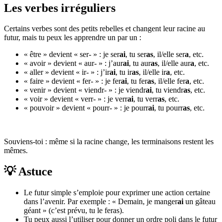
Les verbes irréguliers
Certains verbes sont des petits rebelles et changent leur racine au
futur, mais tu peux les apprendre un par un :
« être » devient « ser- » : je ser
ai
, tu ser
as
, il/elle ser
a
, etc.
« avoir » devient « aur- » : j’aur
ai
, tu aur
as
, il/elle aur
a
, etc.
« aller » devient « ir- » : j’ir
ai
, tu ir
as
, il/elle ir
a
, etc.
« faire » devient « fer- » : je fer
ai
, tu fer
as
, il/elle fer
a
, etc.
« venir » devient « viendr- » : je viendr
ai
, tu viendr
as
, etc.
« voir » devient « verr- » : je verr
ai
, tu verr
as
, etc.
« pouvoir » devient « pourr- » : je pourr
ai
, tu pourr
as
, etc.
Souviens-toi : même si la racine change, les terminaisons restent les
mêmes.
💡 Astuce
Le futur simple s’emploie pour exprimer une action certaine
dans l’avenir. Par exemple : « Demain, je manger
ai
un gâteau
géant » (c’est prévu, tu le feras).
Tu peux aussi l’utiliser pour donner un ordre poli dans le futur